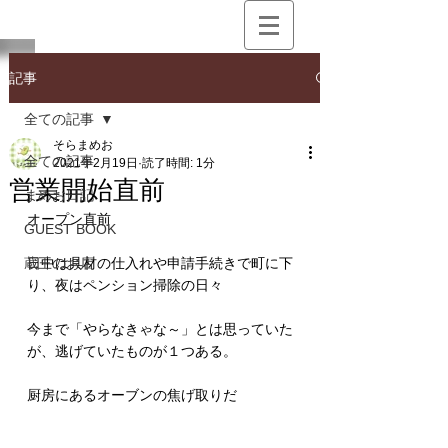
記事
全ての記事
そらまめお
全ての記事
2021年2月19日
読了時間: 1分
営業開始直前
まめお日記
オープン直前
GUEST BOOK
蔵王のお店
日中は具材の仕入れや申請手続きで町に下
り、夜はペンション掃除の日々
今まで「やらなきゃな～」とは思っていた
が、逃げていたものが１つある。
厨房にあるオーブンの焦げ取りだ