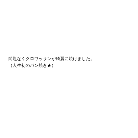
問題なくクロワッサンが綺麗に焼けました。
（人生初のパン焼き★）
すべて表示
最新記事