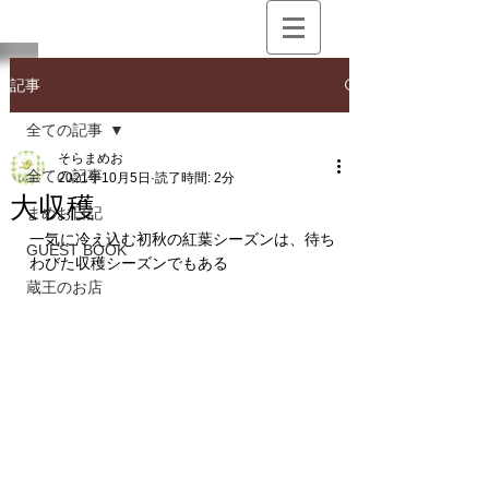
記事
全ての記事
そらまめお
全ての記事
2021年10月5日
読了時間: 2分
大収穫
まめお日記
一気に冷え込む初秋の紅葉シーズンは、待ち
GUEST BOOK
わびた収穫シーズンでもある
蔵王のお店