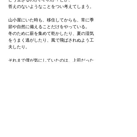
答えのないようなことをつい考えてしまう。
山小屋にいた時も、移住してからも、常に季
節や自然に備えることだけをやっている。
冬のために薪を集めて乾かしたり、夏の湿気
をうまく逃がしたり、風で飛ばされぬよう工
夫したり。
それまで僕が気にしていたのは、上司だった
り、周りの目だったり、競争社会だったりし
た。季節や自然にさほど気を払っていなかっ
たなぁと、ふと今思い出す。
※今でも周りの目は気にしているつもりなん
ですよ…多少は。。