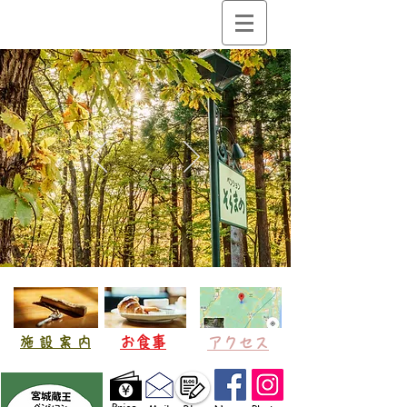
​お食事
​施 設 案 内
アクセス